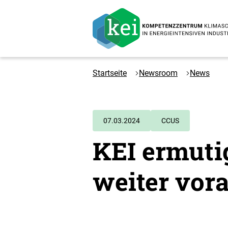
Zum
Hauptinhalt
springen
Logo
Kompetenzzentrum
Startseite
Newsroom
News
Klimaschutz
in
energieintensiven
Industrien
07.03.2024
CCUS
-
KEI ermuti
Zur
Startseite
weiter vor