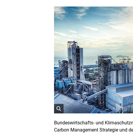
ö
f
Bundeswirtschafts- und Klimaschutzmi
f
Carbon Management Strategie und de
n