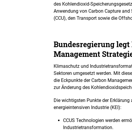
des Kohlendioxid-Speicherungsgesetze
e
t
Anwendung von Carbon Capture and St
B
(CCU), den Transport sowie die Offsh
i
l
d
i
Bundesregierung legt
n
e
Management Strategie
i
n
Klimaschutz und Industrietransforma
e
r
Sektoren umgesetzt werden. Mit diese
v
die Eckpunkte der Carbon Management
e
zur Änderung des Kohlendioxidspeic
r
g
Die wichtigsten Punkte der Erklärun
r
ö
energieintensiven Industrie (KEI):
ß
e
CCUS Technologien werden ermögli
r
Industrietransformation.
t