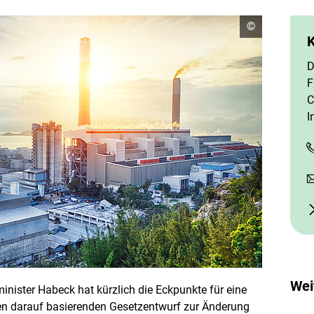
C
©
o
p
y
D
r
i
F
g
C
h
t
I
I
n
f
o
r
m
a
t
i
o
n
e
n
ö
f
Wei
nister Habeck hat kürzlich die Eckpunkte für eine
f
n
n darauf basierenden Gesetzentwurf zur Änderung