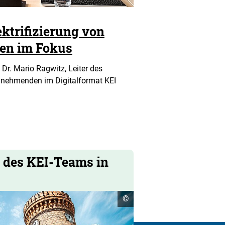
ektrifizierung von
sen im Fokus
 Dr. Mario Ragwitz, Leiter des
ilnehmenden im Digitalformat KEI
l des KEI-Teams in
Copyright
©
Informationen
öffnen