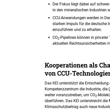
e
Der Fokus liegt dabei auf schwer
n
in den mineralischen Industrien 
D
a
CCU-Anwendungen werden in Deut
r
starken Impuls für die deutsche I
s
einzuführen und zu erhalten.
t
e
CO
-Pipelines können in privater
2
l
aktuellen Rechtsunsicherheiten 
l
u
n
g
Kooperationen als Ch
von CCU-Technologie
Das KEI unterstützt die Entscheidung 
Kompetenzzentrum die Industrie, die
weiter voranzutreiben, um CO
-Molekü
2
überführen. Das KEI unterstreicht die
Klimaschutzbeitrag auch neue Industr