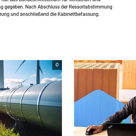
ng gegeben. Nach Abschluss der Ressortabstimmung
rung und anschließend die Kabinettbefassung.
Copyright
©
Informationen
öffnen