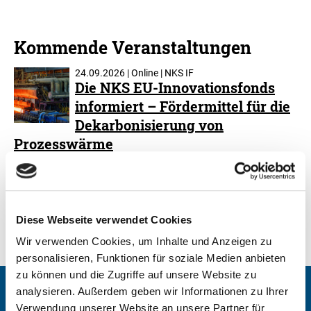
Kommende Veranstaltungen
24.09.2026 | Online | NKS IF
Die NKS EU-Innovationsfonds
informiert – Fördermittel für die
Dekarbonisierung von
Prozesswärme
Alles zur Heat Auction 2026: Informieren Sie sich über die
Teilnahmevoraussetzungen und ein praxisnahes Web-
Tool zur Entwicklung förderfähiger…
Diese Webseite verwendet Cookies
Wir verwenden Cookies, um Inhalte und Anzeigen zu
personalisieren, Funktionen für soziale Medien anbieten
zu können und die Zugriffe auf unsere Website zu
analysieren. Außerdem geben wir Informationen zu Ihrer
News zum EU-Innovationsfonds
Verwendung unserer Website an unsere Partner für