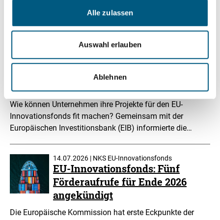
zugänglich machen. Der sogenannte SME-Call soll im…
Alle zulassen
16.07.2026 | NKS EU-Innovationsfonds
Auswahl erlauben
Fit für den EU-Innovationsfonds
mit der „Project Development
Assistance“ der Europäischen
Ablehnen
Investitionsbank
Wie können Unternehmen ihre Projekte für den EU-
Innovationsfonds fit machen? Gemeinsam mit der
Europäischen Investitionsbank (EIB) informierte die…
14.07.2026 | NKS EU-Innovationsfonds
EU-Innovationsfonds: Fünf
Förderaufrufe für Ende 2026
angekündigt
Die Europäische Kommission hat erste Eckpunkte der