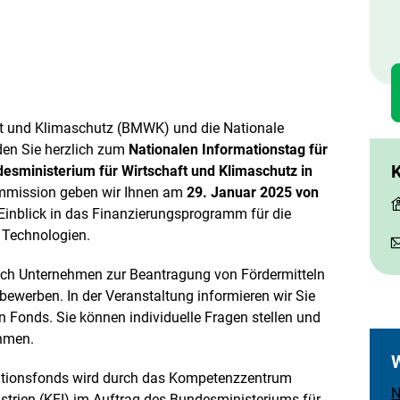
e
n
t und Klimaschutz (BMWK) und die Nationale
den Sie herzlich zum
Nationalen Informationstag für
esministerium für Wirtschaft und Klimaschutz in
mmission geben wir Ihnen am
29. Januar 2025 von
Einblick in das Finanzierungsprogramm für die
 Technologien.
ch Unternehmen zur Beantragung von Fördermitteln
werben. In der Veranstaltung informieren wir Sie
 Fonds. Sie können individuelle Fragen stellen und
ehmen.
W
vationsfonds wird durch das Kompetenzzentrum
N
strien (KEI) im Auftrag des Bundesministeriums für