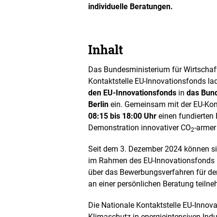
individuelle Beratungen.
e
t
B
i
l
Inhalt
d
i
Das Bundesministerium für Wirtschaf
n
Kontaktstelle EU-Innovationsfonds la
e
i
den EU-Innovationsfonds
in
das Bund
n
Berlin
ein. Gemeinsam mit der EU-Ko
e
08:15 bis 18:00 Uhr
einen fundierten 
r
Demonstration innovativer CO
-armer
v
2
e
r
Seit dem 3. Dezember 2024 können si
g
im Rahmen des EU-Innovationsfonds be
r
über das Bewerbungsverfahren für den
ö
an einer persönlichen Beratung teiln
ß
e
r
Die Nationale Kontaktstelle EU‑Inno
t
Klimaschutz in energieintensiven Indu