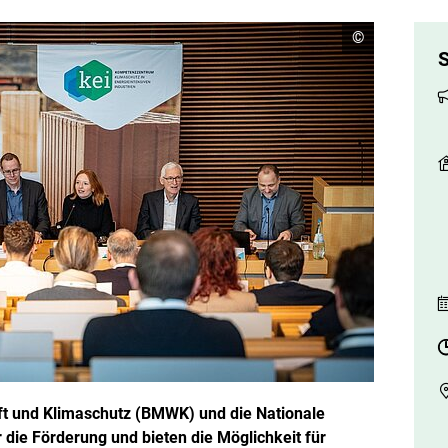
C
©
o
S
p
y
r
i
g
h
t
I
n
f
o
r
m
a
t
i
o
n
e
n
ö
f
ft und Klimaschutz (BMWK) und die Nationale
f
n
 die Förderung und bieten die Möglichkeit für