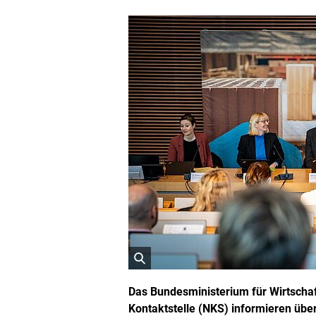
ö
f
Das Bundesministerium für Wirtscha
f
Kontaktstelle (NKS) informieren über
n