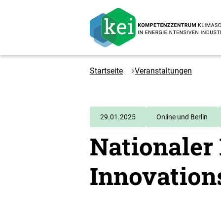
Zum
Hauptinhalt
springen
Logo
Kompetenzzentrum
Startseite
Veranstaltungen
Klimaschutz
in
energieintensiven
Industrien
29.01.2025
Online und Berlin
-
Nationaler
Zur
Startseite
Innovation