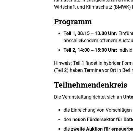
e
Wirtschaft und Klimaschutz (BMWK) 
n
D
a
Programm
r
s
Teil 1, 08:15 ‒ 13:00 Uhr:
Einfüh
t
anschließendem offenem Austausc
e
l
Teil 2, 14:00 ‒ 18:00 Uhr:
Individ
l
u
Hinweis: Teil 1 findet in hybrider Fo
n
g
(Teil 2) haben Termine vor Ort in Berl
Teilnehmendenkreis
Die Veranstaltung richtet sich an
Unt
die Einreichung von Vorschlägen
den
neuen Fördersektor für Batt
die
zweite Auktion für erneuerb