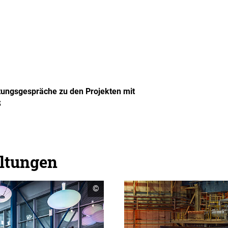
)
atungsgespräche zu den Projekten mit
S
altungen
Copyright
©
Informationen
öffnen