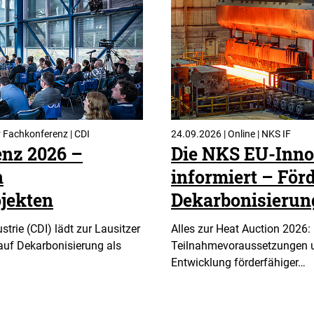
r Fachkonferenz | CDI
24.09.2026 | Online | NKS IF
enz 2026 –
Die NKS EU-Inno
n
informiert – Förd
jekten
Dekarbonisieru
trie (CDI) lädt zur Lausitzer
Alles zur Heat Auction 2026: 
uf Dekarbonisierung als
Teilnahmevoraussetzungen u
Entwicklung förderfähiger…