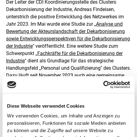
Der Leiter der CDI Koordinierungsstelle des Clusters
Dekarbonisierung der Industrie, Andreas Findeisen,
unterstrich die positive Entwicklung des Netzwerkes im
Jahr 2023. Im Mai wurde eine Studie zur „
Analyse und
Bewertung der Akteurslandschaft der Dekarbonisierung
sowie Entwicklungsperspektiven für die Dekarbonisierung
der Industrie
" veröffentlicht. Eine weitere Studie zum
Schwerpunkt „
Fachkräfte für die Dekarbonisierung der
Industrie
" dient als Grundlage für das strategische
Handlungsfeld „Personal und Qualifizierung" des Clusters.
Dazu läuft seit November 2023 auch eine gemeinsame
Veranstaltungsreihe mit ZEIT Campus.
Blick in die Zukunft: Bundesförderung
Industrie und Klimaschutz
Diese Webseite verwendet Cookies
Ein zentrales Thema der Sitzung war die hochaktuelle
Wir verwenden Cookies, um Inhalte und Anzeigen zu
Diskussion über die geplante Förderrichtlinie
personalisieren, Funktionen für soziale Medien anbieten
„Bundesförderung Industrie und Klimaschutz“ (BIK). Mit
zu können und die Zugriffe auf unsere Website zu