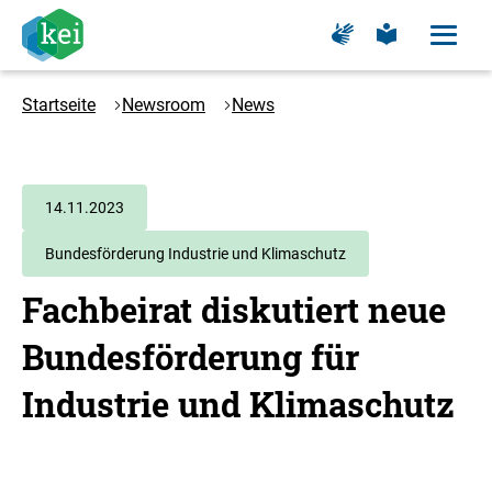
Zum
Zur
Zur
Hauptinhalt
Seite
Seite
Menü
für
für
öffne
springen
Logo
Gebärdensprache
leichte
Sprache
Kompetenzzentrum
Startseite
Newsroom
News
Klimaschutz
in
energieintensiven
Industrien
14.11.2023
-
Bundesförderung Industrie und Klimaschutz
Zur
Startseite
Fachbeirat diskutiert neue
Bundesförderung für
Industrie und Klimaschutz