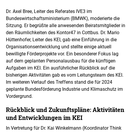
n
n
e
Dr. Axel Bree, Leiter des Referates IVE3 im
i
Bundeswirtschaftsministerium (BMWK), moderierte die
n
Sitzung. Er begrüßte alle anwesenden Beiratsmitglieder in
e
r
den Räumlichkeiten des Kontor47 in Cottbus. Dr. Mario
v
Hüttenhofer, Leiter des KEI, gab eine Einführung in die
e
Organisationsentwicklung und stellte einige aktuell
r
bewilligte Förderprojekte vor. Ein besonderer Fokus lag
g
r
auf dem geplanten Personalausbau für die künftigen
ö
Aufgaben im KEI. Ein ausführlicher Rückblick auf die
ß
bisherigen Aktivitäten gab es vom Leitungsteam des KEI.
e
Im weiteren Verlauf des Treffens stand die für 2024
r
t
geplante Bundesförderung Industrie und Klimaschutz im
e
Vordergrund.
n
D
Rückblick und Zukunftspläne: Aktivitäten
a
r
und Entwicklungen im KEI
s
t
In Vertretung für Dr. Kai Winkelmann (Koordinator Think