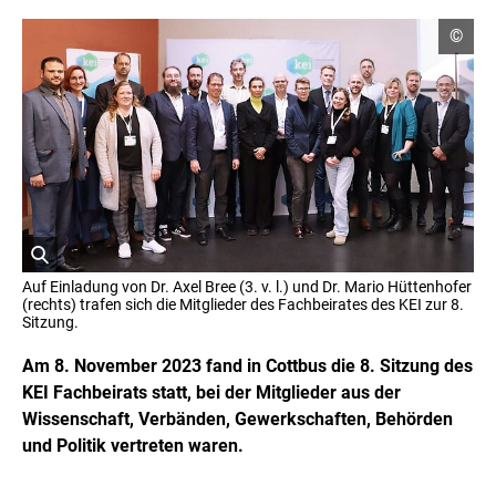
C
©
o
p
y
r
i
g
h
t
I
n
f
o
r
ö
m
Auf Einladung von Dr. Axel Bree (3. v. l.) und Dr. Mario Hüttenhofer
a
f
(rechts) trafen sich die Mitglieder des Fachbeirates des KEI zur 8.
t
f
Sitzung.
i
n
o
e
Am 8. November 2023 fand in Cottbus die 8. Sitzung des
n
t
e
KEI Fachbeirats statt, bei der Mitglieder aus der
n
B
Wissenschaft, Verbänden, Gewerkschaften, Behörden
ö
i
f
und Politik vertreten waren.
l
f
d
n
i
e