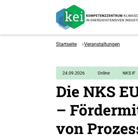
Zum
Hauptinhalt
springen
Logo
Kompetenzzentrum
Startseite
Veranstaltungen
Klimaschutz
in
energieintensiven
Industrien
24.09.2026
Online
NKS IF
-
Die NKS EU
Zur
Startseite
– Fördermit
von Proze