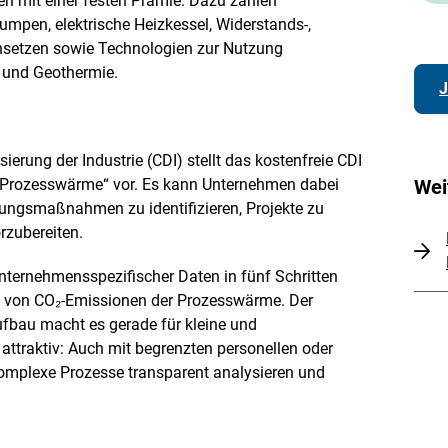
ien mit einer festen Prämie. Dazu zählen
mpen, elektrische Heizkessel, Widerstands-,
nsetzen sowie Technologien zur Nutzung
e und Geothermie.
J
erung der Industrie (CDI) stellt das kostenfreie CDI
 Prozesswärme“ vor. Es kann Unternehmen dabei
Wei
rungsmaßnahmen zu identifizieren, Projekte zu
rzubereiten.
unternehmensspezifischer Daten in fünf Schritten
ng von CO₂-Emissionen der Prozesswärme. Der
ufbau macht es gerade für kleine und
ttraktiv: Auch mit begrenzten personellen oder
komplexe Prozesse transparent analysieren und