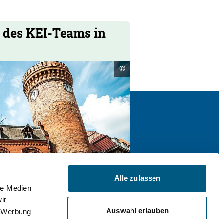
l des KEI-Teams in
Copyright
©
Informationen
öffnen
nangeboten
Social
Linkedin
Media
Alle zulassen
Links
le Medien
ir
Auswahl erlauben
, Werbung