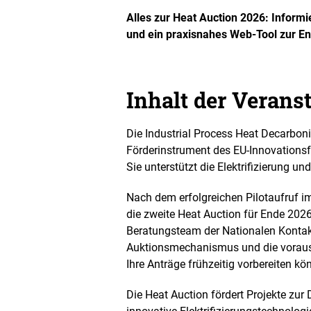
ö
f
Alles zur Heat Auction 2026: Inform
f
und ein praxisnahes Web-Tool zur En
n
e
t
B
Inhalt der Verans
i
l
d
Die Industrial Process Heat Decarboni
i
n
Förderinstrument des EU-Innovationsf
e
Sie unterstützt die Elektrifizierung u
i
n
Nach dem erfolgreichen Pilotaufruf 
e
r
die zweite Heat Auction für Ende 2026
v
Beratungsteam der Nationalen Kontak
e
Auktionsmechanismus und die voraus
r
Ihre Anträge frühzeitig vorbereiten kö
g
r
ö
Die Heat Auction fördert Projekte zur
ß