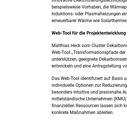
innovative Elektrifizierungstechnolog
e
beispielsweise Vorhaben, die Wärmepu
r
Induktions- oder Plasmaheizungen ei
t
e
erneuerbarer Wärme wie Solarthermi
n
D
Web-Tool für die Projektentwicklung
a
r
Matthias Heck vom Cluster Dekarbonisi
s
t
Web-Tool „Transformationspfade der
e
unterstützen, geeignete Dekarbonisie
l
entwickeln und eine Antragstellung vo
l
u
Das Web-Tool identifiziert auf Basis 
n
g
individuelle Optionen zur Reduzieru
besonders intuitive und praxisnahe A
mittelständische Unternehmen (KMU) a
finanziellen Ressourcen lassen sich 
konkrete Maßnahmen ableiten.