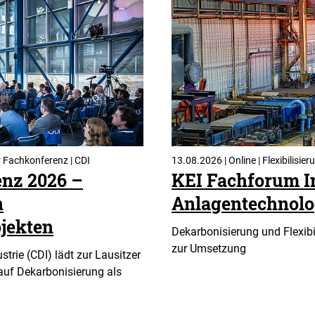
r Fachkonferenz | CDI
13.08.2026 | Online | Flexibilisie
enz 2026 –
KEI Fachforum I
n
Anlagentechnolo
jekten
Dekarbonisierung und Flexibi
zur Umsetzung
trie (CDI) lädt zur Lausitzer
uf Dekarbonisierung als