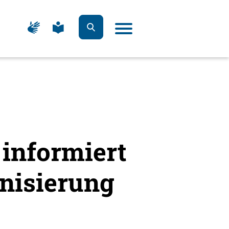
Zur
Zur
Seite
Seite
Suche
Menü
für
für
öffnen
öffnen
Gebärdensprache
leichte
Sprache
informiert
onisierung