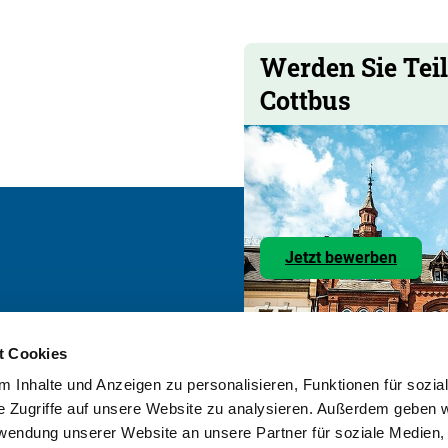
Werden Sie Tei
Cottbus
Zu
Jetzt bewerben
den
Stelle
nkedIn
Besuchen Sie uns auf
t Cookies
pressum
 Inhalte und Anzeigen zu personalisieren, Funktionen für sozia
tenschutz
e Zugriffe auf unsere Website zu analysieren. Außerdem geben w
okie-Erklärung
rwendung unserer Website an unsere Partner für soziale Medien
rierefreiheit