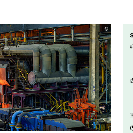
C
©
o
S
p
y
r
i
g
h
t
I
n
f
o
r
m
a
t
i
o
n
e
n