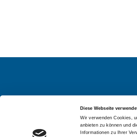
Footer
Footer
Über uns
Li
Diese Webseite verwende
Förderung
Im
links
links
Wir verwenden Cookies, um
Themen
Da
Gruppe
Gruppe
anbieten zu können und di
Newsroom
Co
Informationen zu Ihrer Ve
0
1
Veranstaltungen
Bar