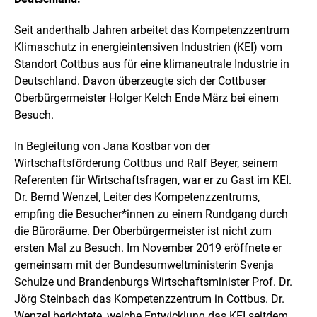
l
f
d
n
i
Seit anderthalb Jahren arbeitet das Kompetenzzentrum
e
n
n
Klimaschutz in energieintensiven Industrien (KEI) vom
e
Standort Cottbus aus für eine klimaneutrale Industrie in
i
Deutschland. Davon überzeugte sich der Cottbuser
n
e
Oberbürgermeister Holger Kelch Ende März bei einem
r
Besuch.
v
e
In Begleitung von Jana Kostbar von der
r
g
Wirtschaftsförderung Cottbus und Ralf Beyer, seinem
r
Referenten für Wirtschaftsfragen, war er zu Gast im KEI.
ö
Dr. Bernd Wenzel, Leiter des Kompetenzzentrums,
ß
empfing die Besucher*innen zu einem Rundgang durch
e
r
die Büroräume. Der Oberbürgermeister ist nicht zum
t
ersten Mal zu Besuch. Im November 2019 eröffnete er
e
gemeinsam mit der Bundesumweltministerin Svenja
n
Schulze und Brandenburgs Wirtschaftsminister Prof. Dr.
D
a
Jörg Steinbach das Kompetenzzentrum in Cottbus. Dr.
r
Wenzel berichtete, welche Entwicklung das KEI seitdem