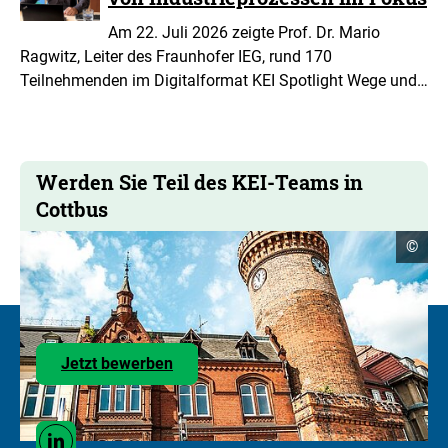
Am 22. Juli 2026 zeigte Prof. Dr. Mario
Ragwitz, Leiter des Fraunhofer IEG, rund 170
Teilnehmenden im Digitalformat KEI Spotlight Wege und…
Werden Sie Teil des KEI-Teams in
Cottbus
Copyr
©
Infor
öffne
Zu
Jetzt bewerben
den
Stellenangeboten
Social
Linkedin