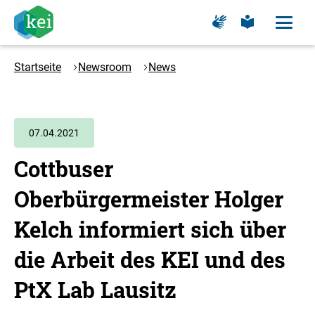
Zum
Zur
Zur
Hauptinhalt
Seite
Seite
Menü
für
für
öffne
springen
Logo
Gebärdensprache
leichte
Sprache
Kompetenzzentrum
Startseite
Newsroom
News
Klimaschutz
in
energieintensiven
Industrien
07.04.2021
-
Cottbuser
Zur
Startseite
Oberbürgermeister Holger
Kelch informiert sich über
die Arbeit des KEI und des
PtX Lab Lausitz