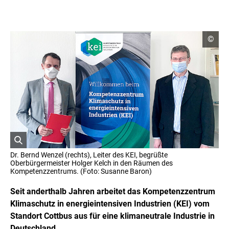
C
©
o
p
y
r
i
g
h
t
I
n
f
o
r
ö
m
Dr. Bernd Wenzel (rechts), Leiter des KEI, begrüßte
a
f
Oberbürgermeister Holger Kelch in den Räumen des
t
f
Kompetenzzentrums. (Foto: Susanne Baron)
i
n
o
e
Seit anderthalb Jahren arbeitet das Kompetenzzentrum
n
t
e
Klimaschutz in energieintensiven Industrien (KEI) vom
n
B
Standort Cottbus aus für eine klimaneutrale Industrie in
ö
i
f
Deutschland.