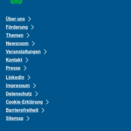
Media
Links
Footer
Footer
Über uns
Förderung
links
links
Themen
Gruppe
Gruppe
Newsroom
0
1
Veranstaltungen
Kontakt
Presse
LinkedIn
Impressum
Datenschutz
Cookie-Erklärung
Barrierefreiheit
Sitemap