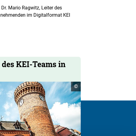
 Dr. Mario Ragwitz, Leiter des
ilnehmenden im Digitalformat KEI
l des KEI-Teams in
Copyright
©
Informationen
öffnen
nangeboten