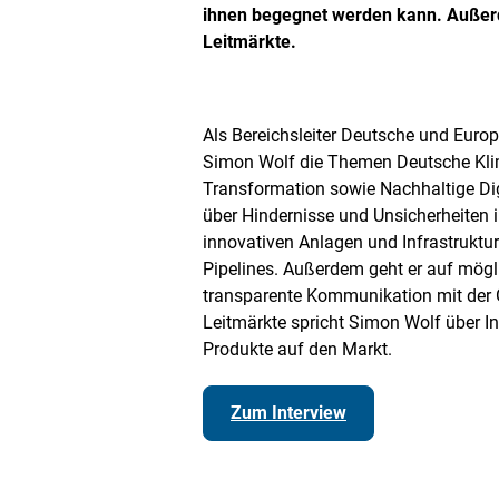
ihnen begegnet werden kann. Außerde
e
t
Leitmärkte.
B
i
l
d
Als Bereichsleiter Deutsche und Europ
i
Simon Wolf die Themen Deutsche Klima
n
Transformation sowie Nachhaltige Digi
e
i
über Hindernisse und Unsicherheiten 
n
innovativen Anlagen und Infrastrukt
e
Pipelines. Außerdem geht er auf mögl
r
v
transparente Kommunikation mit der G
e
Leitmärkte spricht Simon Wolf über I
r
Produkte auf den Markt.
g
r
ö
Zum Interview
ß
e
r
t