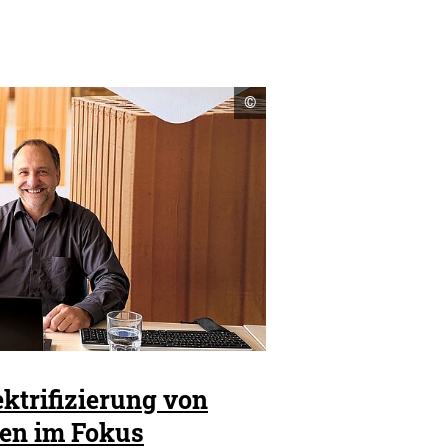
Copyright
©
Informationen
öffnen
ektrifizierung von
sen im Fokus