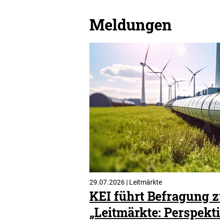
e
n
Meldungen
D
a
r
s
t
e
l
l
u
n
g
29.07.2026 | Leitmärkte
KEI führt Befragung
„Leitmärkte: Perspekti