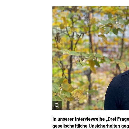
ö
f
In unserer Interviewreihe „Drei Frag
f
gesellschaftliche Unsicherheiten g
n