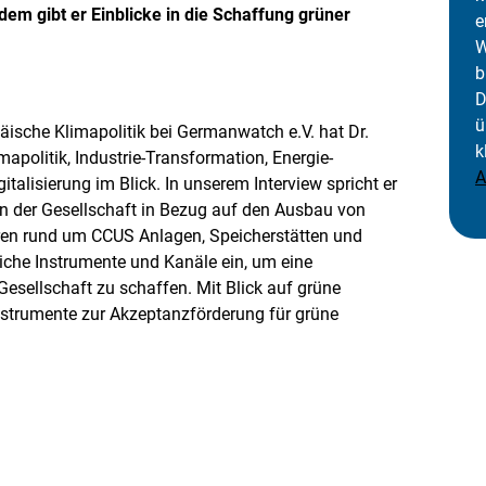
e
m gibt er Einblicke in die Schaffung grüner
e
n
W
b
D
ü
äische Klimapolitik bei Germanwatch e.V. hat Dr.
k
politik, Industrie-Transformation, Energie-
A
talisierung im Blick. In unserem Interview spricht er
in der Gesellschaft in Bezug auf den Ausbau von
uren rund um CCUS Anlagen, Speicherstätten und
iche Instrumente und Kanäle ein, um eine
esellschaft zu schaffen. Mit Blick auf grüne
nstrumente zur Akzeptanzförderung für grüne