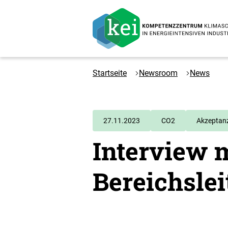
Zum
Hauptinhalt
springen
Logo
Kompetenzzentrum
Startseite
Newsroom
News
Klimaschutz
in
energieintensiven
Industrien
27.11.2023
CO2
Akzeptan
-
Interview m
Zur
Startseite
Bereichsle