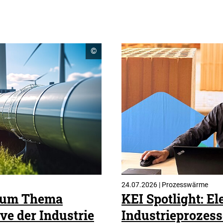
Copyright
©
Informationen
öffnen
24.07.2026 | Prozesswärme
 zum Thema
KEI Spotlight: El
ve der Industrie
Industrieprozes