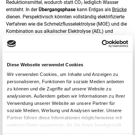
l
Reduktionsmittel, wodurch statt CO₂ lediglich Wasser
l
entsteht. In der
Übergangsphase
kann Erdgas als
Brücke
u
dienen. Perspektivisch könnten vollständig elektrifizierte
n
g
Verfahren wie die Schmelzflusselektrolyse (MOE) und die
Kombination aus alkalischer Elektrolyse (AEL) und
Elektrolichtbogenofen (EAF) die Industrie prägen. Derzeit
sind diese Technologien jedoch noch nicht großtechnisch
einsetzbar.
Diese Webseite verwendet Cookies
Energieträger
Wir verwenden Cookies, um Inhalte und Anzeigen zu
Option C: Klimaneutrale Stromversorgung
personalisieren, Funktionen für soziale Medien anbieten
zu können und die Zugriffe auf unsere Website zu
Ein entscheidender Schritt, um Emissionen zu senken, ist
analysieren. Außerdem geben wir Informationen zu Ihrer
der Umstieg auf erneuerbare Energien für die
Verwendung unserer Website an unsere Partner für
Stromversorgung der Anlagen. Windkraft, Solarenergie
soziale Medien, Werbung und Analysen weiter. Unsere
und andere nachhaltige Energiequellen können den
Partner führen diese Informationen möglicherweise mit
Strombedarf in der Stahlproduktion decken und die
weiteren Daten zusammen, die Sie ihnen bereitgestellt
energiebedingten Emissionen deutlich verringern. Eine
haben oder die sie im Rahmen Ihrer Nutzung der Dienste
flexible Anpassung der Halbzeugproduktion an die