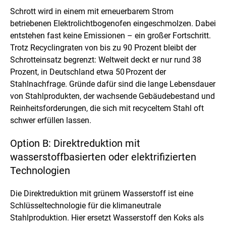
e
Schrott wird in einem mit erneuerbarem Strom
i
betriebenen Elektrolichtbogenofen eingeschmolzen. Dabei
n
e
entstehen fast keine Emissionen – ein großer Fortschritt.
r
Trotz Recyclingraten von bis zu 90 Prozent bleibt der
v
Schrotteinsatz begrenzt: Weltweit deckt er nur rund 38
e
Prozent, in Deutschland etwa 50 Prozent der
r
g
Stahlnachfrage. Gründe dafür sind die lange Lebensdauer
r
von Stahlprodukten, der wachsende Gebäudebestand und
ö
Reinheitsforderungen, die sich mit recyceltem Stahl oft
ß
schwer erfüllen lassen.
e
r
t
Option B: Direktreduktion mit
e
wasserstoffbasierten oder elektrifizierten
n
D
Technologien
a
r
Die Direktreduktion mit grünem Wasserstoff ist eine
s
Schlüsseltechnologie für die klimaneutrale
t
e
Stahlproduktion. Hier ersetzt Wasserstoff den Koks als