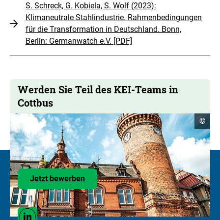
S. Schreck, G. Kobiela, S. Wolf (2023):
Klimaneutrale Stahlindustrie. Rahmenbedingungen
für die Transformation in Deutschland. Bonn,
Berlin: Germanwatch e.V. [PDF]
Werden Sie Teil des KEI-Teams in
Cottbus
Copyr
©
Infor
öffne
Zu
Jetzt bewerben
den
Stellenangeboten
Social
Linkedin