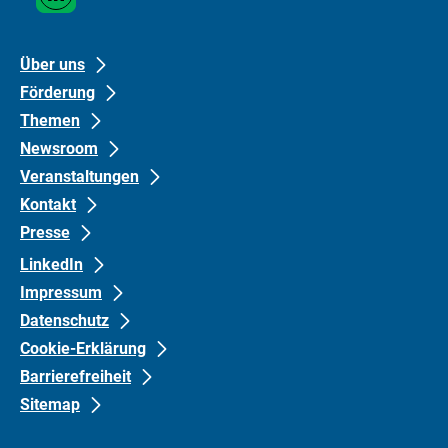
Media
Links
Footer
Footer
Über uns
Förderung
links
links
Themen
Gruppe
Gruppe
Newsroom
0
1
Veranstaltungen
Kontakt
Presse
LinkedIn
Impressum
Datenschutz
Cookie-Erklärung
Barrierefreiheit
Sitemap