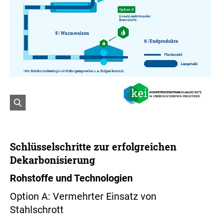
ö
f
f
n
e
n
ö
f
f
n
Schlüsselschritte zur erfolgreichen
e
Dekarbonisierung
t
B
Rohstoffe und Technologien
i
l
Option A: Vermehrter Einsatz von
d
i
Stahlschrott
n